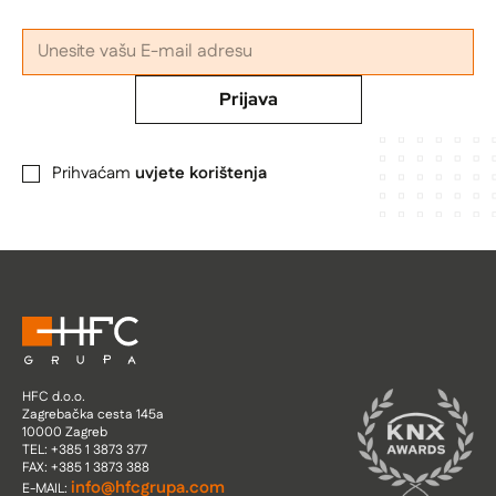
Prijava
Prihvaćam
uvjete korištenja
HFC d.o.o.
Zagrebačka cesta 145a
10000 Zagreb
TEL: +385 1 3873 377
FAX: +385 1 3873 388
info@hfcgrupa.com
E-MAIL: