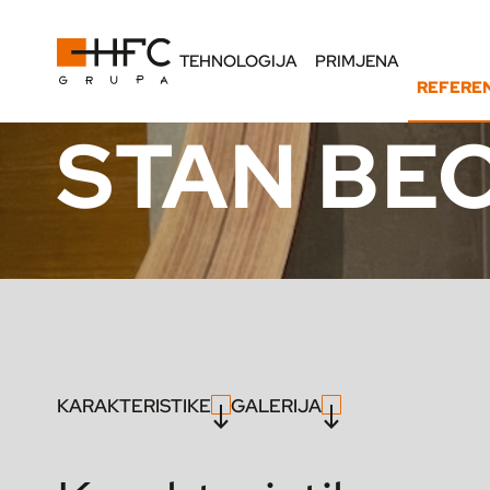
TEHNOLOGIJA
PRIMJENA
REFERE
STAN BE
KARAKTERISTIKE
GALERIJA