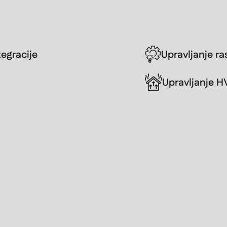
egracije
Upravljanje r
Upravljanje H