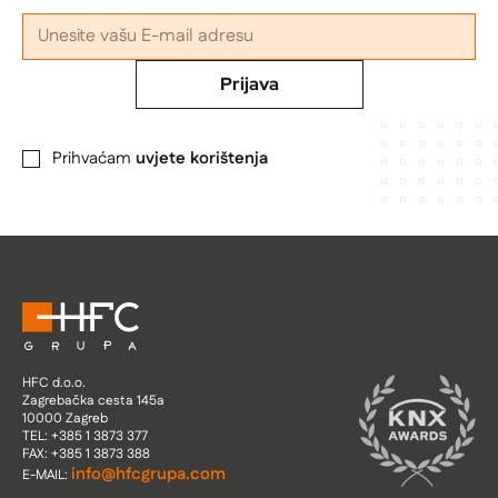
Prijava
Prihvaćam
uvjete korištenja
HFC d.o.o.
Zagrebačka cesta 145a
10000 Zagreb
TEL: +385 1 3873 377
FAX: +385 1 3873 388
info@hfcgrupa.com
E-MAIL: